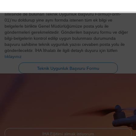
İHA İthal etmek isteyen kullanıcıların, Genel müdürlüğümüz web
sitesinde de bulunan Teknik Uygunluk Başvuru Formu(Form-
01)’nu doldurup yine aynı formda istenen tüm ek bilgi ve
belgelerle birlikte Genel Müdürlüğümüze posta yolu ile
göndermeleri gerekmektedir. Gönderilen başvuru formu ve diğer
bilgi-belgelerin kontrol edilip uygun bulunması durumunda
başvuru sahibine teknik uygunluk yazısı cevaben posta yolu ile
gönderilecektir. İHA İthalatı ile ilgili detaylı duyuru için lütfen
tıklayınız
Teknik Uygunluk Başvuru Formu
İHA Eğitimi almak istiyorum