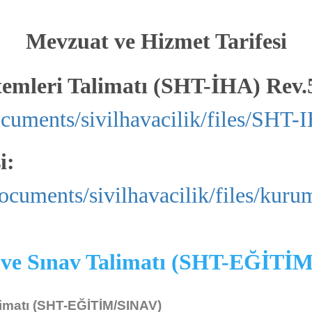
Mevzuat ve Hizmet Tarifesi
temleri Talimatı (SHT-İHA) Rev.
ocuments/sivilhavacilik/files/SHT
i:
ocuments/sivilhavacilik/files/kuru
im ve Sınav Talimatı (SHT-EĞİTİ
İHA Uçurmak İçin
Türkiye Hava Sahasında, 500 gr ve üzeri İHA uçurmak isteyen
alimatı (SHT-EĞİTİM/SINAV)