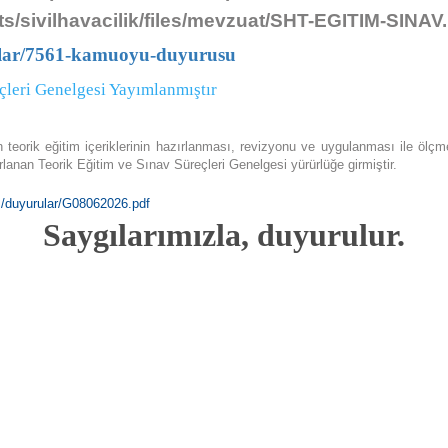
pilotların sisteme kayıt olmaları ve SHGM’den onay almaları
s/sivilhavacilik/files/mevzuat/SHT-EGITIM-SINAV
zorunludur. (bkz. SHT - İHA). İHA uçurmak isteyenlerin öncelikle
sisteme kayıt olmaları gerekmektedir.
rular/7561-kamuoyu-duyurusu
eçleri Genelgesi Yayımlanmıştır
Kayıt Oluştur
 teorik eğitim içeriklerinin hazırlanması, revizyonu ve uygulanması ile ölçm
lanan Teorik Eğitim ve Sınav Süreçleri Genelgesi yürürlüğe girmiştir.
Uçuş İzni Almak İçin
es/duyurular/G08062026.pdf
Saygılarımızla, duyurulur.
Serbest bölge (yeşil) dışında kalan tüm bölgelerde, İHA uçurmak
için uçuş izni alınması zorunludur. Uçuş izni almak isteyenlerin
öncelikle sisteme kayıt olmaları gerekmektedir.
Kayıt Oluştur
İthalat İzni