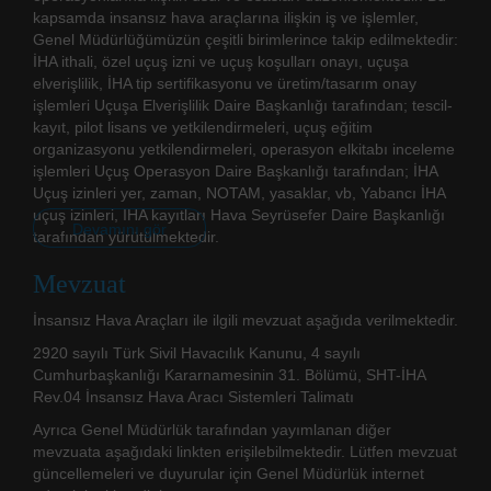
kapsamda insansız hava araçlarına ilişkin iş ve işlemler,
Genel Müdürlüğümüzün çeşitli birimlerince takip edilmektedir:
İHA ithali, özel uçuş izni ve uçuş koşulları onayı, uçuşa
elverişlilik, İHA tip sertifikasyonu ve üretim/tasarım onay
işlemleri Uçuşa Elverişlilik Daire Başkanlığı tarafından; tescil-
kayıt, pilot lisans ve yetkilendirmeleri, uçuş eğitim
organizasyonu yetkilendirmeleri, operasyon elkitabı inceleme
işlemleri Uçuş Operasyon Daire Başkanlığı tarafından; İHA
Uçuş izinleri yer, zaman, NOTAM, yasaklar, vb, Yabancı İHA
uçuş izinleri, IHA kayıtları Hava Seyrüsefer Daire Başkanlığı
Devamını gör
tarafından yürütülmektedir.
Mevzuat
İnsansız Hava Araçları ile ilgili mevzuat aşağıda verilmektedir.
2920 sayılı Türk Sivil Havacılık Kanunu, 4 sayılı
Cumhurbaşkanlığı Kararnamesinin 31. Bölümü, SHT-İHA
Rev.04 İnsansız Hava Aracı Sistemleri Talimatı
Ayrıca Genel Müdürlük tarafından yayımlanan diğer
mevzuata aşağıdaki linkten erişilebilmektedir. Lütfen mevzuat
güncellemeleri ve duyurular için Genel Müdürlük internet