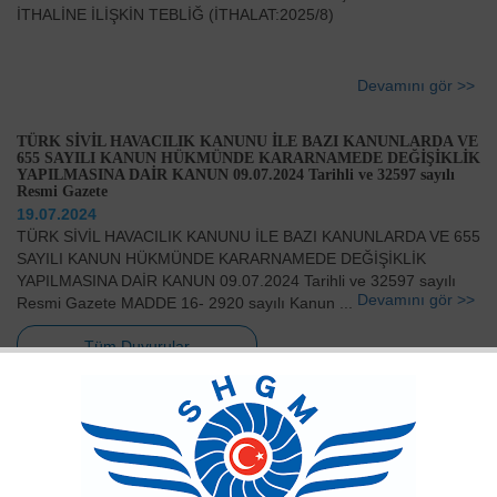
İTHALİNE İLİŞKİN TEBLİĞ (İTHALAT:2025/8)
Devamını gör >>
TÜRK SİVİL HAVACILIK KANUNU İLE BAZI KANUNLARDA VE
655 SAYILI KANUN HÜKMÜNDE KARARNAMEDE DEĞİŞİKLİK
YAPILMASINA DAİR KANUN 09.07.2024 Tarihli ve 32597 sayılı
Resmi Gazete
19.07.2024
TÜRK SİVİL HAVACILIK KANUNU İLE BAZI KANUNLARDA VE 655
SAYILI KANUN HÜKMÜNDE KARARNAMEDE DEĞİŞİKLİK
YAPILMASINA DAİR KANUN 09.07.2024 Tarihli ve 32597 sayılı
Devamını gör >>
Resmi Gazete MADDE 16- 2920 sayılı Kanun ...
Tüm Duyurular
Haberler
Sivil Hava Araçları Üçüncü Şahıs Mali Sorumluluk Sigortası
Hakkında Yönetmelik Güncellenmiştir