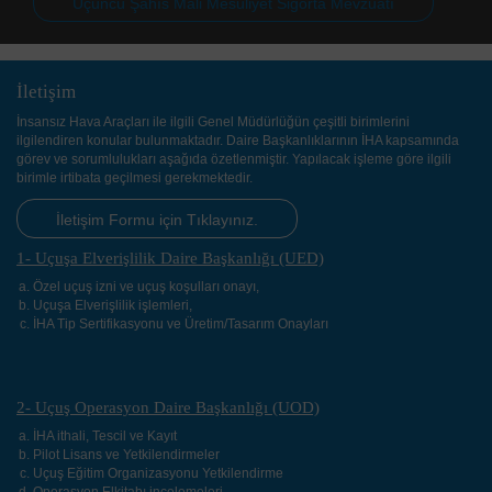
Üçüncü Şahıs Mali Mesuliyet Sigorta Mevzuatı
İletişim
İnsansız Hava Araçları ile ilgili Genel Müdürlüğün çeşitli birimlerini
ilgilendiren konular bulunmaktadır. Daire Başkanlıklarının İHA kapsamında
görev ve sorumlulukları aşağıda özetlenmiştir. Yapılacak işleme göre ilgili
birimle irtibata geçilmesi gerekmektedir.
İletişim Formu için Tıklayınız.
1- Uçuşa Elverişlilik Daire Başkanlığı (UED)
Özel uçuş izni ve uçuş koşulları onayı,
Uçuşa Elverişlilik işlemleri,
İHA Tip Sertifikasyonu ve Üretim/Tasarım Onayları
2- Uçuş Operasyon Daire Başkanlığı (UOD)
İHA ithali, Tescil ve Kayıt
Pilot Lisans ve Yetkilendirmeler
Uçuş Eğitim Organizasyonu Yetkilendirme
Operasyon Elkitabı incelemeleri