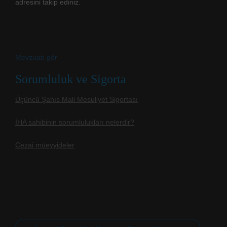
adresini takip ediniz.
Mevzuatı gör
Sorumluluk ve Sigorta
Üçüncü Şahıs Mali Mesuliyet Sigortası
İHA sahibinin sorumlulukları nelerdir?
Cezai müeyyideler