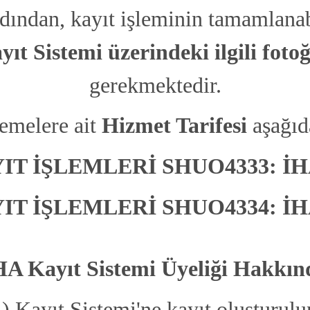
dından, kayıt işleminin tamamlana
İnsansız hava aracı alıp satan kamu kurumları ve şirketler "Ticari"
kayıt oluşturmalıdırlar.
Sistemi üzerindeki ilgili fotoğ
gerekmektedir.
emelere ait
Hizmet Tarifesi
aşağıda
YIT İŞLEMLERİ SHUO4333:
İHA
Diğer Soruları Gör
YIT İŞLEMLERİ SHUO4334:
İHA
Ağırlığı 500gr ve üstü İHA satanların, alanların, üretenlerin, ithal
edenlerin ve uçuranların bu sistemde kayıt işlemi yapmaları
HA Kayıt Sistemi Üyeliği Hakkın
zorunludur.
Kayıt Sistemi'ne kayıt oluşturulu