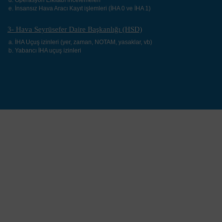
İnsansız Hava Aracı Kayıt işlemleri (İHA 0 ve İHA 1)
3- Hava Seyrüsefer Daire Başkanlığı (HSD)
İHA Uçuş izinleri (yer, zaman, NOTAM, yasaklar, vb)
Yabancı İHA uçuş izinleri