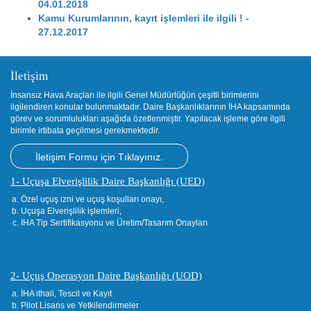
04.01.2018
Kamu Kurumlarının, kayıt işlemleri ile ilgili ! -
27.12.2017
İletişim
İnsansız Hava Araçları ile ilgili Genel Müdürlüğün çeşitli birimlerini
ilgilendiren konular bulunmaktadır. Daire Başkanlıklarının İHA kapsamında
görev ve sorumlulukları aşağıda özetlenmiştir. Yapılacak işleme göre ilgili
birimle irtibata geçilmesi gerekmektedir.
İletişim Formu için Tıklayınız.
1- Uçuşa Elverişlilik Daire Başkanlığı (UED)
Özel uçuş izni ve uçuş koşulları onayı,
Uçuşa Elverişlilik işlemleri,
İHA Tip Sertifikasyonu ve Üretim/Tasarım Onayları
2- Uçuş Operasyon Daire Başkanlığı (UOD)
İHA ithali, Tescil ve Kayıt
Pilot Lisans ve Yetkilendirmeler