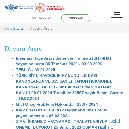
Toggle
KAYIT OLUŞTUR
GİRİŞ YAP
naviga
Ana Sayfa
Duyuru Arşivi
Duyuru Arşivi
İnsansız Hava Aracı Sistemleri Talimatı (SHT-İHA)
Yayımlanmıştır 30 Temmuz 2026 - 03.08.2026
TEBLİĞ - 03.01.2025
TÜRK SİVİL HAVACILIK KANUNU İLE BAZI
KANUNLARDA VE 655 SAYILI KANUN HÜKMÜNDE
KARARNAMEDE DEĞİŞİKLİK YAPILMASINA DAİR
KANUN 09.07.2024 Tarihli ve 32597 sayılı Resmi Gazete
- 19.07.2024
Mail Onay Problemi Hakkında - 18.07.2024
İHA2 Özel Uçuş İzni Risk Değerlendirme Formu
yayımlanmıştır. - 06.02.2024
ZİRAİ İNSANSIZ HAVA ARACI İTHALATLARIYLA İLGİLİ
ÖNEMLİ DUYURU ! 25 Şubat 2023 CUMARTESİ T.C.