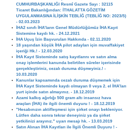
CUMHURBAŞKANLIĞI Resmî Gazete Sayı : 32115
Ticaret Bakanlığından: İTHALATTA GÖZETİM
UYGULANMASINA İLİŞKİN TEBLİĞ (TEBLİĞ NO: 2023/5)
- 02.03.2023
İHA2 sınıfı İHA’ların Genel Müdürlüğümüz İHA Kayıt
Sistemine kaydı hk. - 24.12.2021
İHA Uçuş İzin Başvuruları Hakkında - 02.11.2020
18 yaşından küçük İHA pilot adayları için muvaffakiyet
içeriği Hk.! - 12.03.2020
İHA Kayıt Sisteminde satış kayıtlarını ve satın alma
onay işlemlerini kanunda belirtilen süreler içerisinde
gerçekleştiriniz, cezalı duruma düşmeyiniz.! -
10.03.2020
Kanunlar kapsamında cezalı duruma düşmemek için
İHA Kayıt Sisteminde kaydı olmayan 0 veya 2. el İHA’ları
yurt içinde satın almayınız. - 18.12.2019
Azami kalkış ağırlığı 500 gram altı insansız hava
araçları (İHA) ile ilgili önemli duyuru ! - 18.12.2019
"Hesabınızın aktifleşmesi için şirket onayı bekleniyor.
Lütfen daha sonra tekrar deneyiniz ya da şirket
yetkilinizi arayınız." uyarı mesajı hk. - 13.03.2019
Satın Alınan İHA Kayıtları ile İlgili Önemli Duyuru ! -