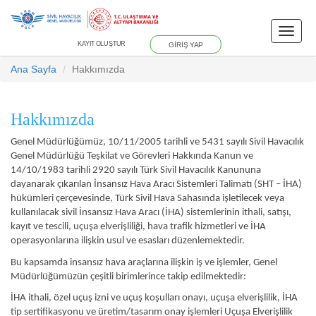
Toggle
KAYIT OLUŞTUR
GİRİŞ YAP
naviga
Ana Sayfa
Hakkımızda
Hakkımızda
Genel Müdürlüğümüz, 10/11/2005 tarihli ve 5431 sayılı Sivil Havacılık
Genel Müdürlüğü Teşkilat ve Görevleri Hakkında Kanun ve
14/10/1983 tarihli 2920 sayılı Türk Sivil Havacılık Kanununa
dayanarak çıkarılan İnsansız Hava Aracı Sistemleri Talimatı (SHT – İHA)
hükümleri çerçevesinde, Türk Sivil Hava Sahasında işletilecek veya
kullanılacak sivil İnsansız Hava Aracı (İHA) sistemlerinin ithali, satışı,
kayıt ve tescili, uçuşa elverişliliği, hava trafik hizmetleri ve İHA
operasyonlarına ilişkin usul ve esasları düzenlemektedir.
Bu kapsamda insansız hava araçlarına ilişkin iş ve işlemler, Genel
Müdürlüğümüzün çeşitli birimlerince takip edilmektedir:
İHA ithali, özel uçuş izni ve uçuş koşulları onayı, uçuşa elverişlilik, İHA
tip sertifikasyonu ve üretim/tasarım onay işlemleri Uçuşa Elverişlilik