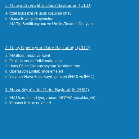
1- Uçuşa Elverişlilik Daire Başkanlığı (UED)
Özel uçuş izni ve uçuş koşulları onayı,
Uçuşa Elverişlilik işlemleri,
İHA Tip Sertifikasyonu ve Üretim/Tasarım Onayları
2- Uçuş Operasyon Daire Başkanlığı (UOD)
İHA ithali, Tescil ve Kayıt
Pilot Lisans ve Yetkilendirmeler
Uçuş Eğitim Organizasyonu Yetkilendirme
Operasyon Elkitabı incelemeleri
İnsansız Hava Aracı Kayıt işlemleri (İHA 0 ve İHA 1)
3- Hava Seyrüsefer Daire Başkanlığı (HSD)
İHA Uçuş izinleri (yer, zaman, NOTAM, yasaklar, vb)
Yabancı İHA uçuş izinleri