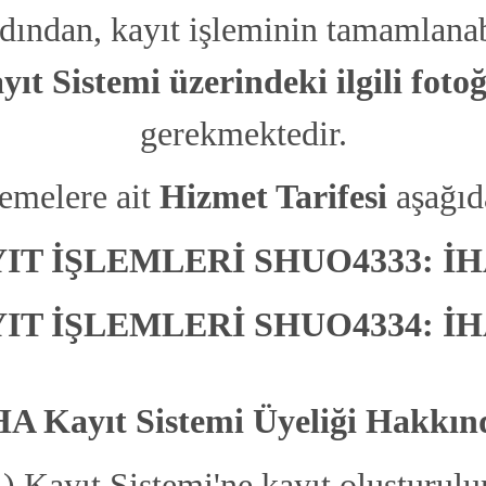
dından, kayıt işleminin tamamlana
İnsansız hava aracı alıp satan kamu kurumları ve şirketler "Ticari"
kayıt oluşturmalıdırlar.
Sistemi üzerindeki ilgili fotoğ
gerekmektedir.
emelere ait
Hizmet Tarifesi
aşağıda
YIT İŞLEMLERİ SHUO4333:
İHA
Diğer Soruları Gör
YIT İŞLEMLERİ SHUO4334:
İHA
Ağırlığı 500gr ve üstü İHA satanların, alanların, üretenlerin, ithal
edenlerin ve uçuranların bu sistemde kayıt işlemi yapmaları
HA Kayıt Sistemi Üyeliği Hakkın
zorunludur.
Kayıt Sistemi'ne kayıt oluşturulu