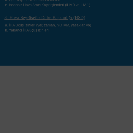
İnsansız Hava Aracı Kayıt işlemleri (İHA 0 ve İHA 1)
3- Hava Seyrüsefer Daire Başkanlığı (HSD)
İHA Uçuş izinleri (yer, zaman, NOTAM, yasaklar, vb)
Yabancı İHA uçuş izinleri