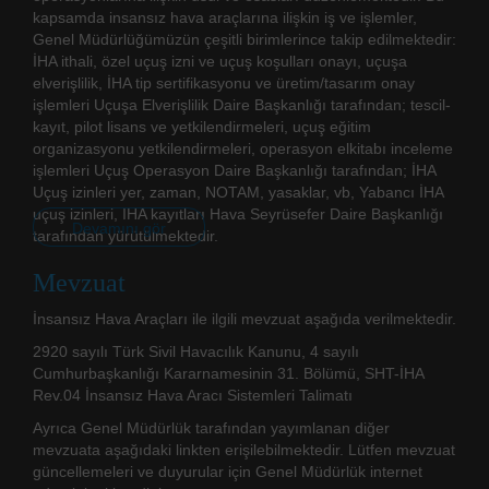
kapsamda insansız hava araçlarına ilişkin iş ve işlemler,
Genel Müdürlüğümüzün çeşitli birimlerince takip edilmektedir:
İHA ithali, özel uçuş izni ve uçuş koşulları onayı, uçuşa
elverişlilik, İHA tip sertifikasyonu ve üretim/tasarım onay
işlemleri Uçuşa Elverişlilik Daire Başkanlığı tarafından; tescil-
kayıt, pilot lisans ve yetkilendirmeleri, uçuş eğitim
organizasyonu yetkilendirmeleri, operasyon elkitabı inceleme
işlemleri Uçuş Operasyon Daire Başkanlığı tarafından; İHA
Uçuş izinleri yer, zaman, NOTAM, yasaklar, vb, Yabancı İHA
uçuş izinleri, IHA kayıtları Hava Seyrüsefer Daire Başkanlığı
Devamını gör
tarafından yürütülmektedir.
Mevzuat
İnsansız Hava Araçları ile ilgili mevzuat aşağıda verilmektedir.
2920 sayılı Türk Sivil Havacılık Kanunu, 4 sayılı
Cumhurbaşkanlığı Kararnamesinin 31. Bölümü, SHT-İHA
Rev.04 İnsansız Hava Aracı Sistemleri Talimatı
Ayrıca Genel Müdürlük tarafından yayımlanan diğer
mevzuata aşağıdaki linkten erişilebilmektedir. Lütfen mevzuat
güncellemeleri ve duyurular için Genel Müdürlük internet