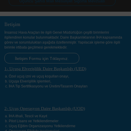
Üçüncü Şahıs Mali Mesuliyet Sigorta Mevzuatı
İletişim
İnsansız Hava Araçları ile ilgili Genel Müdürlüğün çeşitli birimlerini
ilgilendiren konular bulunmaktadır. Daire Başkanlıklarının İHA kapsamında
görev ve sorumlulukları aşağıda özetlenmiştir. Yapılacak işleme göre ilgili
birimle irtibata geçilmesi gerekmektedir.
İletişim Formu için Tıklayınız.
1- Uçuşa Elverişlilik Daire Başkanlığı (UED)
Özel uçuş izni ve uçuş koşulları onayı,
Uçuşa Elverişlilik işlemleri,
İHA Tip Sertifikasyonu ve Üretim/Tasarım Onayları
2- Uçuş Operasyon Daire Başkanlığı (UOD)
İHA ithali, Tescil ve Kayıt
Pilot Lisans ve Yetkilendirmeler
Uçuş Eğitim Organizasyonu Yetkilendirme
Operasyon Elkitabı incelemeleri