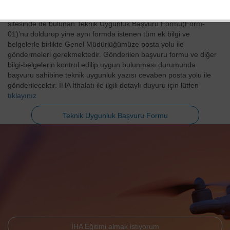
İHA İthal etmek isteyen kullanıcıların, Genel müdürlüğümüz web
sitesinde de bulunan Teknik Uygunluk Başvuru Formu(Form-
01)’nu doldurup yine aynı formda istenen tüm ek bilgi ve
belgelerle birlikte Genel Müdürlüğümüze posta yolu ile
göndermeleri gerekmektedir. Gönderilen başvuru formu ve diğer
bilgi-belgelerin kontrol edilip uygun bulunması durumunda
başvuru sahibine teknik uygunluk yazısı cevaben posta yolu ile
gönderilecektir. İHA İthalatı ile ilgili detaylı duyuru için lütfen
tıklayınız
Teknik Uygunluk Başvuru Formu
İHA Eğitimi almak istiyorum