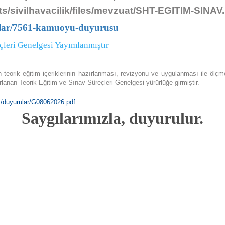
pilotların sisteme kayıt olmaları ve SHGM’den onay almaları
s/sivilhavacilik/files/mevzuat/SHT-EGITIM-SINAV
zorunludur. (bkz. SHT - İHA). İHA uçurmak isteyenlerin öncelikle
sisteme kayıt olmaları gerekmektedir.
rular/7561-kamuoyu-duyurusu
eçleri Genelgesi Yayımlanmıştır
Kayıt Oluştur
 teorik eğitim içeriklerinin hazırlanması, revizyonu ve uygulanması ile ölçm
lanan Teorik Eğitim ve Sınav Süreçleri Genelgesi yürürlüğe girmiştir.
Uçuş İzni Almak İçin
es/duyurular/G08062026.pdf
Saygılarımızla, duyurulur.
Serbest bölge (yeşil) dışında kalan tüm bölgelerde, İHA uçurmak
için uçuş izni alınması zorunludur. Uçuş izni almak isteyenlerin
öncelikle sisteme kayıt olmaları gerekmektedir.
Kayıt Oluştur
İthalat İzni