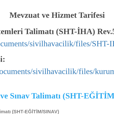
Mevzuat ve Hizmet Tarifesi
temleri Talimatı (SHT-İHA) Rev.
ocuments/sivilhavacilik/files/SHT
i:
ocuments/sivilhavacilik/files/kuru
im ve Sınav Talimatı (SHT-EĞİTİ
İHA Uçurmak İçin
Türkiye Hava Sahasında, 500 gr ve üzeri İHA uçurmak isteyen
alimatı (SHT-EĞİTİM/SINAV)